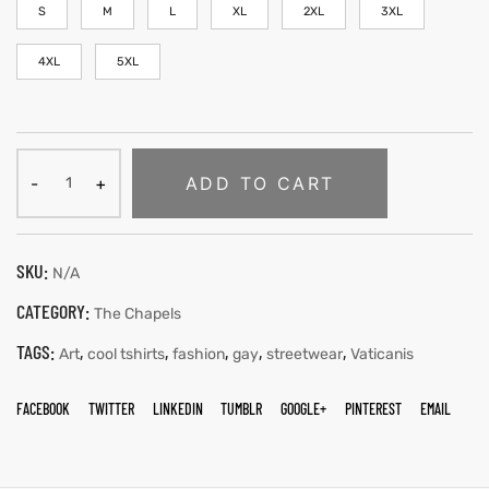
S
M
L
XL
2XL
3XL
4XL
5XL
ADD TO CART
SKU:
N/A
CATEGORY:
The Chapels
TAGS:
,
,
,
,
,
Art
cool tshirts
fashion
gay
streetwear
Vaticanis
FACEBOOK
TWITTER
LINKEDIN
TUMBLR
GOOGLE+
PINTEREST
EMAIL