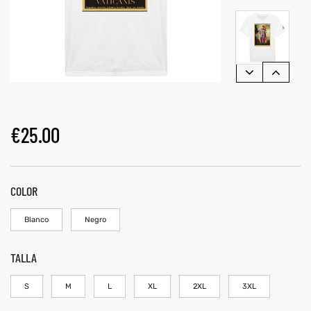
€
25.00
COLOR
Blanco
Negro
TALLA
S
M
L
XL
2XL
3XL