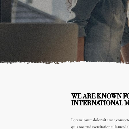
WE ARE KNOWN FO
INTERNATIONAL 
Lorem ipsum dolor sit amet, consect
quis nostrud exercitation ullamco lab