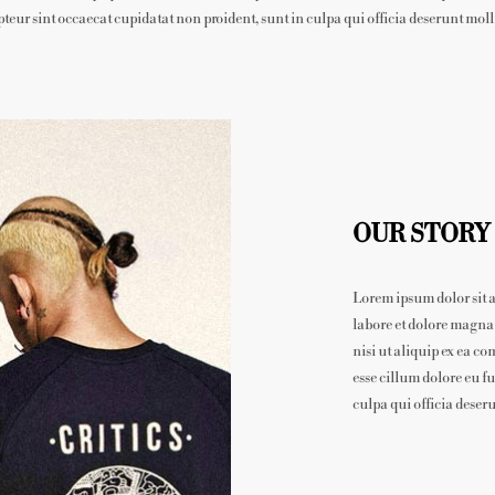
pteur sint occaecat cupidatat non proident, sunt in culpa qui officia deserunt moll
OUR STORY
Lorem ipsum dolor sit a
labore et dolore magna
nisi ut aliquip ex ea c
esse cillum dolore eu f
culpa qui officia deser