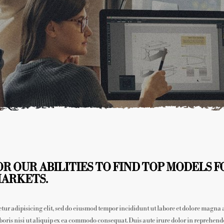
R OUR ABILITIES TO FIND TOP MODELS F
MARKETS.
etur adipisicing elit, sed do eiusmod tempor incididunt ut labore et dolore magna
oris nisi ut aliquip ex ea commodo consequat. Duis aute irure dolor in reprehenderi