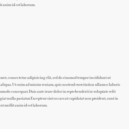
it anim id est laborum.
met, consectetur adipisicing elit, sed do eiusmod tempor incididunt ut
 aliqua. Ut enim ad minim veniam, quis nostrud exercitation ullamco laboris
ommodo consequat. Duis aute irure dolor in reprehenderit in voluptate velit
ugiat nulla pariatur. Excepteur sint occaecat cupidatat non proident, sunt in
unt mollit anim id est laborum.