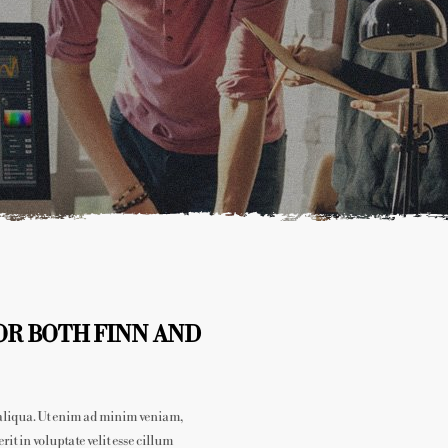
OR BOTH FINN AND
 aliqua. Ut enim ad minim veniam,
t in voluptate velit esse cillum