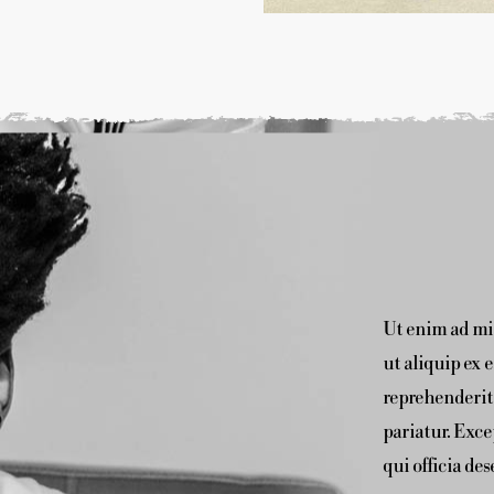
Ut enim ad min
ut aliquip ex 
reprehenderit 
pariatur. Exce
qui officia de