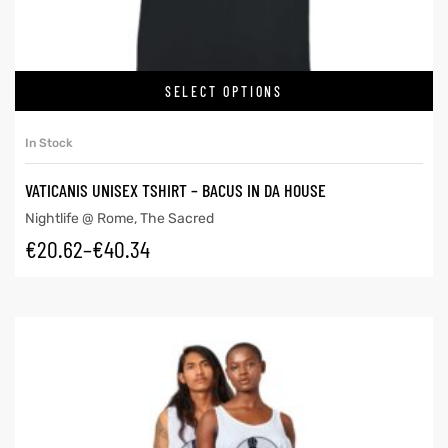
SELECT OPTIONS
In Stock
VATICANIS UNISEX TSHIRT – BACUS IN DA HOUSE
Nightlife @ Rome
,
The Sacred
€
20.62
–
€
40.34