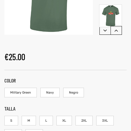
€
25.00
COLOR
Military Green
Navy
Negro
TALLA
S
M
L
XL
2XL
3XL