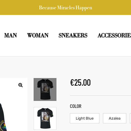
Because Miracles Happen
MAN
WOMAN
SNEAKERS
ACCESSORIE
€
25.00
COLOR
Light Blue
Azalea