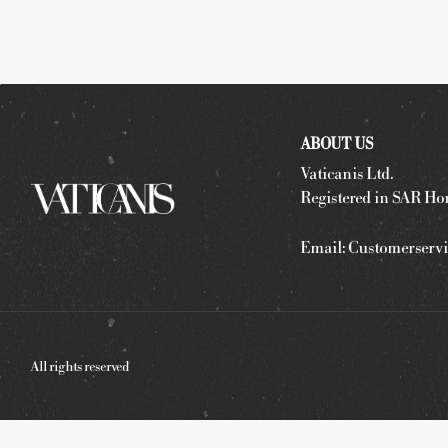
ABOUT US
Vaticanis Ltd.
Registered in SAR Ho
Email:
Customerservi
All rights reserved