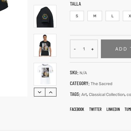
TALLA
S
M
L
X
ADD 
SKU:
N/A
CATEGORY:
The Sacred
TAGS:
,
,
Art
Classical Collection
co
FACEBOOK
TWITTER
LINKEDIN
TUM