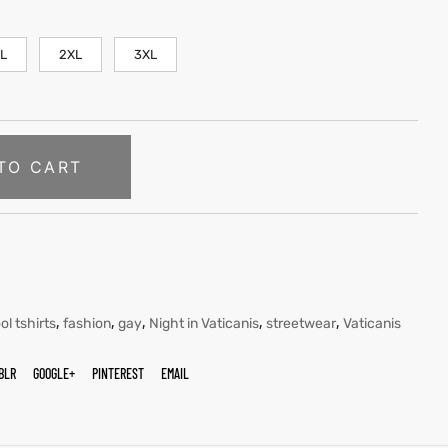
L
2XL
3XL
TO CART
,
,
,
,
,
ol tshirts
fashion
gay
Night in Vaticanis
streetwear
Vaticanis
BLR
GOOGLE+
PINTEREST
EMAIL