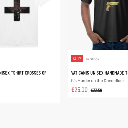
SELECT OPTIONS
SELECT OPTIONS
SALE!
In Stock
NISEX TSHIRT CROSSES OF
VATICANIS UNISEX HANDMADE T
It’s Murder on the Dancefloor
s
€
25.00
€
33.58