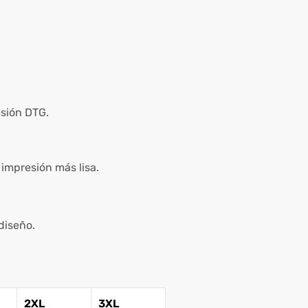
esión DTG.
impresión más lisa.
diseño.
2XL
3XL