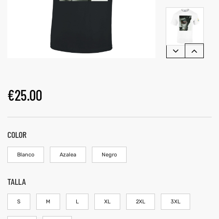
€
25.00
COLOR
Blanco
Azalea
Negro
TALLA
S
M
L
XL
2XL
3XL