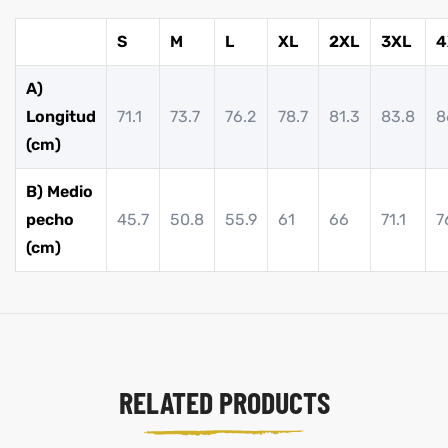
S
M
L
XL
2XL
3XL
4
A)
Longitud
71.1
73.7
76.2
78.7
81.3
83.8
8
(cm)
B) Medio
pecho
45.7
50.8
55.9
61
66
71.1
7
(cm)
RELATED PRODUCTS