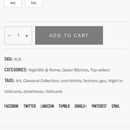
4XL
5XL
ADD TO CART
SKU:
N/A
CATEGORIES:
,
,
Nightlife @ Rome
Queer Bitches
Top sellers
TAGS:
,
,
,
,
,
Art
Classical Collection
cool tshirts
fashion
gay
Night in
,
,
Vaticanis
streetwear
Vaticanis
FACEBOOK
TWITTER
LINKEDIN
TUMBLR
GOOGLE+
PINTEREST
EMAIL