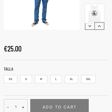
€
25.00
TALLA
XS
S
M
L
XL
2XL
ADD TO CART