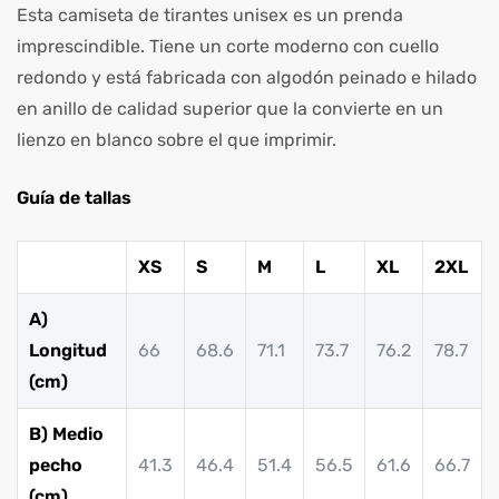
Esta camiseta de tirantes unisex es un prenda
imprescindible. Tiene un corte moderno con cuello
redondo y está fabricada con algodón peinado e hilado
en anillo de calidad superior que la convierte en un
lienzo en blanco sobre el que imprimir.
Guía de tallas
XS
S
M
L
XL
2XL
A)
Longitud
66
68.6
71.1
73.7
76.2
78.7
(cm)
B) Medio
pecho
41.3
46.4
51.4
56.5
61.6
66.7
(cm)