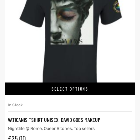
SELECT OPTIONS
In Stock
VATICANIS TSHIRT UNISEX. DAVID GOES MAKEUP
Nightlife @ Rome
,
Queer Bitches
,
Top sellers
€
25.00